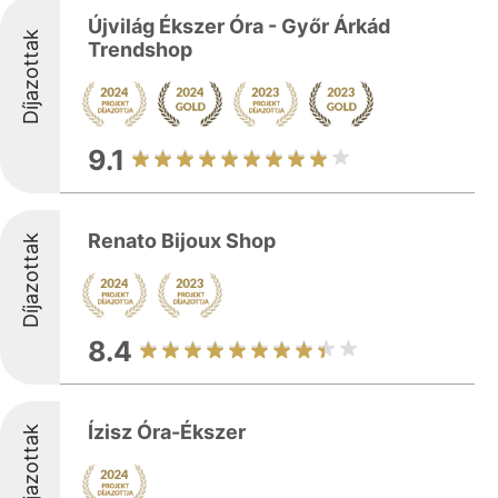
Újvilág Ékszer Óra - Győr Árkád
Díjazottak
Trendshop
9.1
Renato Bijoux Shop
Díjazottak
8.4
Ízisz Óra-Ékszer
Díjazottak