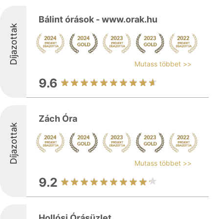
Bálint órások - www.orak.hu
Díjazottak
Mutass többet >>
9.6
Zách Óra
Díjazottak
Mutass többet >>
9.2
Hollósi Órásüzlet