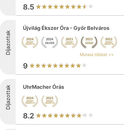
8.5
Újvilág Ékszer Óra - Győr Belváros
Díjazottak
Mutass többet >>
9
UhrMacher Órás
Díjazottak
8.2