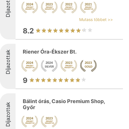
Díjazottak
Mutass többet >>
8.2
Riener Óra-Ékszer Bt.
Díjazottak
9
Bálint órás, Casio Premium Shop,
Díjazottak
Győr