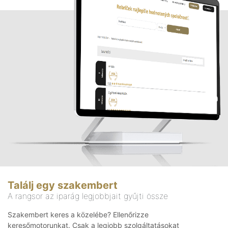
Találj egy szakembert
A rangsor az iparág legjobbjait gyűjti össze
Szakembert keres a közelébe? Ellenőrizze
keresőmotorunkat. Csak a legjobb szolgáltatásokat