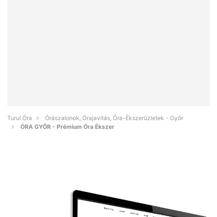
Turul Óra
Órászalonok, Órajavítás, Óra-Ékszerüzletek - Győr
ÓRA GYŐR - Prémium Óra Ékszer