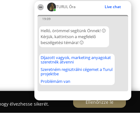
TURUL Óra
Live chat
19:09
Helló, örömmel segítünk Önnek! 🙂
Kérjük, kattintson a megfelelő
beszélgetési témára! 🙂
Díjazott vagyok, marketing anyagokat
szeretnék átvenni
Szeretném regisztrálni cégemet a Turul
projektbe
Problémám van
Ellenőrizze le
ogy élvezhesse sikerét.