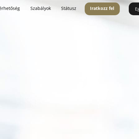
érhetőség
Szabályok
Státusz
Iratkozz fel
E