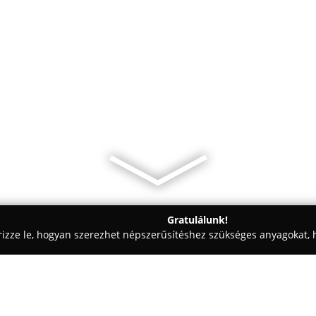
Gratulálunk!
rizze le, hogyan szerezhet népszerűsítéshez szükséges anyagokat, h
letek - Szeged
Kócsó József - szegedi órás