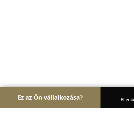
Ez az Ön vállalkozása?
Ellenő
Turul Óra
Órászalonok, Órajavítás, Óra-Ékszerüz