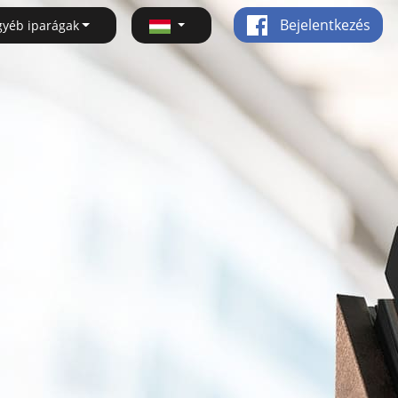
Bejelentkezés
gyéb iparágak