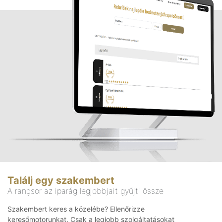
Találj egy szakembert
A rangsor az iparág legjobbjait gyűjti össze
Szakembert keres a közelébe? Ellenőrizze
keresőmotorunkat. Csak a legjobb szolgáltatásokat