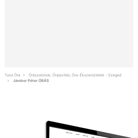
Turul Óra
Órászalonok, Órajavítás, Óra-Ékszerüzletek - Szeged
Jámbor Péter ÓRÁS