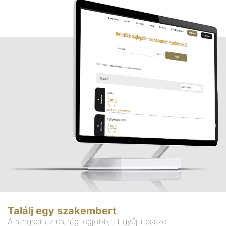
Találj egy szakembert
A rangsor az iparág legjobbjait gyűjti össze