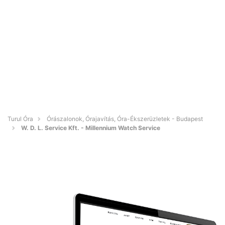
Turul Óra
Órászalonok, Órajavítás, Óra-Ékszerüzletek - Budapest
W. D. L. Service Kft. - Millennium Watch Service