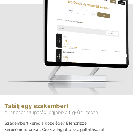
Találj egy szakembert
A rangsor az iparág legjobbjait gyűjti össze
Szakembert keres a közelébe? Ellenőrizze
keresőmotorunkat. Csak a legjobb szolgáltatásokat