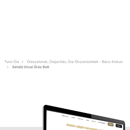
Turul Óra
Órászalonok, Órajavítás, Óra-Ékszerüzletek - Bács-Kiskun
Sétáló Utcai Órás Bolt