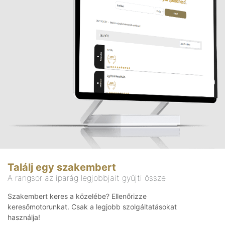
Találj egy szakembert
A rangsor az iparág legjobbjait gyűjti össze
Szakembert keres a közelébe? Ellenőrizze
keresőmotorunkat. Csak a legjobb szolgáltatásokat
használja!