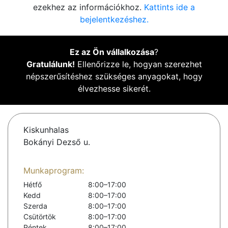
ezekhez az információkhoz.
Kattints ide a
bejelentkezéshez.
Ez az Ön vállalkozása
?
Gratulálunk!
Ellenőrizze le, hogyan szerezhet
népszerűsítéshez szükséges anyagokat, hogy
élvezhesse sikerét.
Kiskunhalas
Bokányi Dezső u.
Munkaprogram:
Hétfő
8:00–17:00
Kedd
8:00–17:00
Szerda
8:00–17:00
Csütörtök
8:00–17:00
Péntek
8:00–17:00