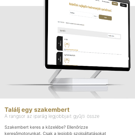
Találj egy szakembert
A rangsor az iparág legjobbjait gyűjti össze
Szakembert keres a közelébe? Ellenőrizze
keresőmotorunkat. Csak a legjobb szolgáltatásokat