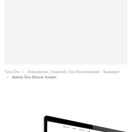
Turul Óra
Órászalonok, Órajavítás, Óra-Ékszerüzletek - Budapest
Babós Óra-Ékszer Szalon