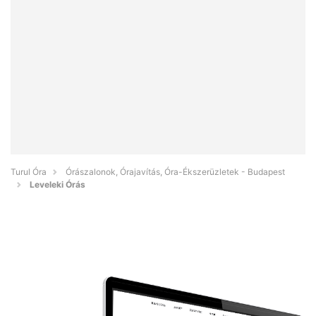
Turul Óra
Órászalonok, Órajavítás, Óra-Ékszerüzletek - Budapest
Leveleki Órás