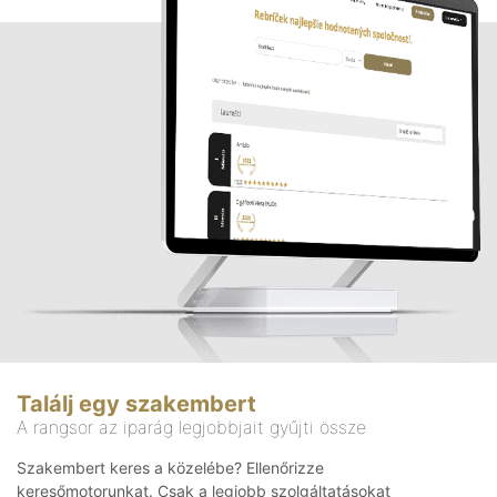
Találj egy szakembert
A rangsor az iparág legjobbjait gyűjti össze
Szakembert keres a közelébe? Ellenőrizze
keresőmotorunkat. Csak a legjobb szolgáltatásokat